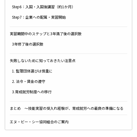
Step6：入国・入国後講習（約1か月）
Step7：企業への配属・実習開始
実習期間中のステップと3年満了後の選択肢
3年修了後の選択肢
失敗しないために知っておきたい注意点
1. 監理団体選びは慎重に
2. 法令・賃金の遵守
3.育成就労制度への移行
まとめ ～技能実習の受入れ経験が、育成就労への最良の準備になる
エヌ・ビー・シー協同組合のご案内