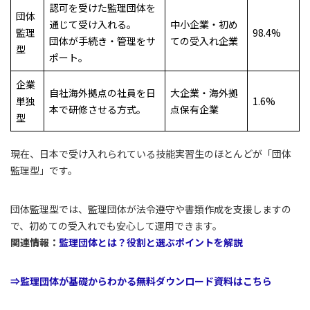
認可を受けた監理団体を
団体
通じて受け入れる。
中小企業・初め
監理
98.4%
団体が手続き・管理をサ
ての受入れ企業
型
ポート。
企業
自社海外拠点の社員を日
大企業・海外拠
単独
1.6%
本で研修させる方式。
点保有企業
型
現在、日本で受け入れられている技能実習生のほとんどが「団体
監理型」です。
団体監理型では、監理団体が法令遵守や書類作成を支援しますの
で、初めての受入れでも安心して運用できます。
関連情報：
監理団体とは？役割と選ぶポイントを解説
⇒監理団体が基礎からわかる無料ダウンロード資料はこちら