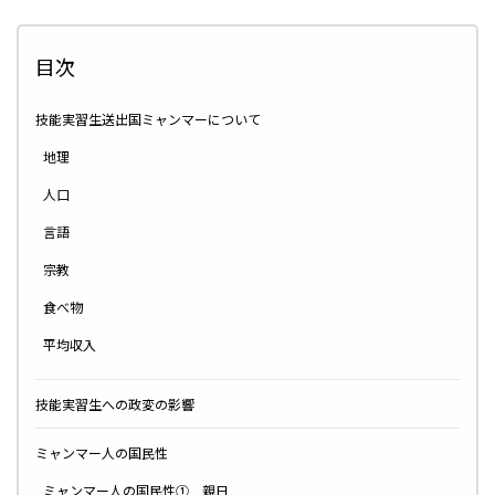
目次
技能実習生送出国ミャンマーについて
地理
人口
言語
宗教
食べ物
平均収入
技能実習生への政変の影響
ミャンマー人の国民性
ミャンマー人の国民性① 親日