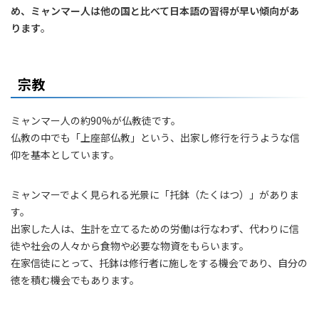
め、ミャンマー人は他の国と比べて日本語の習得が早い傾向があ
ります
。
宗教
ミャンマー人の約90%が仏教徒です。
仏教の中でも「上座部仏教」という、出家し修行を行うような信
仰を基本としています。
ミャンマーでよく見られる光景に「托鉢（たくはつ）」がありま
す。
出家した人は、生計を立てるための労働は行なわず、代わりに信
徒や社会の人々から食物や必要な物資をもらいます。
在家信徒にとって、托鉢は修行者に施しをする機会であり、自分の
徳を積む機会でもあります。