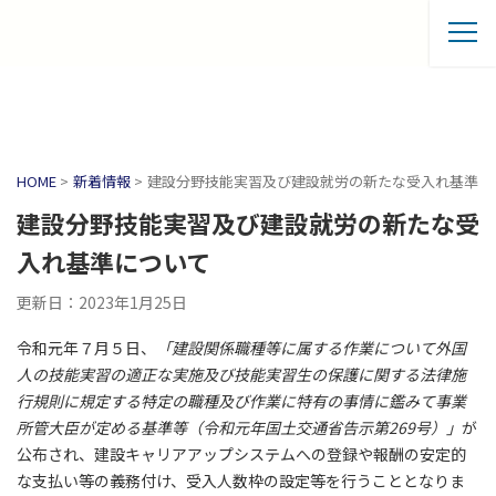
HOME
>
新着情報
>
建設分野技能実習及び建設就労の新たな受入れ基準に
建設分野技能実習及び建設就労の新たな受
入れ基準について
更新日：2023年1月25日
令和元年７月５日、
「建設関係職種等に属する作業について外国
人の技能実習の適正な実施及び技能実習生の保護に関する法律施
行規則に規定する特定の職種及び作業に特有の事情に鑑みて事業
所管大臣が定める基準等（令和元年国土交通省告示第269号）」
が
公布され、建設キャリアアップシステムへの登録や報酬の安定的
な支払い等の義務付け、受入人数枠の設定等を行うこととなりま