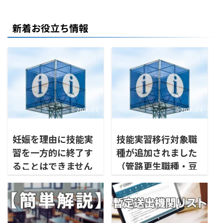
新着お役立ち情報
2026/8/6
2026/8/4
妊娠を理由に技能実
技能実習移行対象職
習を一方的に終了す
種が追加されました
ることはできません
（管路更生職種・豆
腐製造職種・タイル
製造作業）