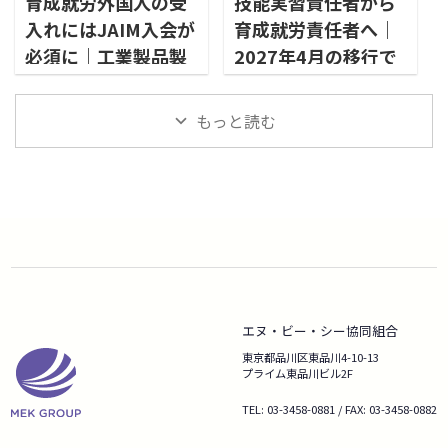
育成就労外国人の受
技能実習責任者から
入れにはJAIM入会が
育成就労責任者へ｜
必須に｜工業製品製
2027年4月の移行で
造業分野の対応ポイ
受入れ企業の体制は
ント
何が変わるのか
もっと読む
エヌ・ビー・シー協同組合
東京都品川区東品川4-10-13
プライム東品川ビル2F
TEL: 03-3458-0881 / FAX: 03-3458-0882