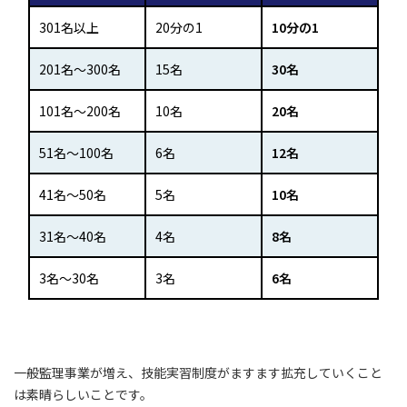
301名以上
20分の1
10分の1
201名～300名
15名
30名
101名～200名
10名
20名
51名～100名
6名
12名
41名～50名
5名
10名
31名～40名
4名
8名
3名～30名
3名
6名
一般監理事業が増え、技能実習制度がますます拡充していくこと
は素晴らしいことです。