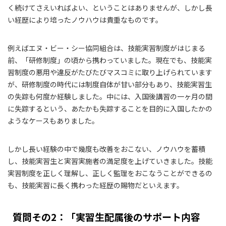
く続けてさえいればよい、ということはありませんが、しかし長
い経歴により培ったノウハウは貴重なものです。
例えばエヌ・ビー・シー協同組合は、技能実習制度がはじまる
前、「研修制度」の頃から携わっていました。現在でも、技能実
習制度の悪用や違反がたびたびマスコミに取り上げられています
が、研修制度の時代には制度自体が甘い部分もあり、技能実習生
の失踪も何度か経験しました。中には、入国後講習の一ヶ月の間
に失踪するという、あたかも失踪することを目的に入国したかの
ようなケースもありました。
しかし長い経験の中で幾度も改善をおこない、ノウハウを蓄積
し、技能実習生と実習実施者の満足度を上げていきました。技能
実習制度を正しく理解し、正しく監理をおこなうことができるの
も、技能実習に長く携わった経歴の賜物だといえます。
質問その2：「実習生配属後のサポート内容