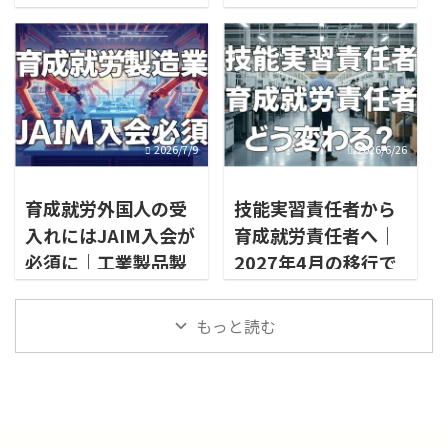
のポイント
2026/7/9
2026/6/26
育成就労外国人の受
技能実習責任者から
入れにはJAIM入会が
育成就労責任者へ｜
必須に｜工業製品製
2027年4月の移行で
造業分野の対応ポイ
受入れ企業の体制は
ント
何が変わるのか
もっと読む