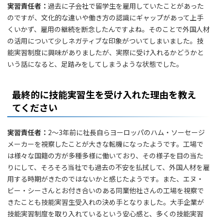
実習責任者：
過去に子会社で留学生を雇用していたことがあった
のですが、文化的な違いや働き方の認識にギャップがあって上手
くいかず、雇用の継続を断念したんですよね。そのことで外国人材
の活用について少しネガティブな印象がついてしまいました。技
能実習制度に興味がありましたが、実際に受け入れるかどうかと
いう話になると、足踏みをしてしまうような状態でした。
最終的に技能実習生を受け入れた理由を教え
てください
実習責任者：
2〜3年前に社長自らヨーロッパのハム・ソーセージ
メーカーを視察したことが大きな転機になったようです。工場で
は様々な国籍の方が多種多様に働いており、その様子を目の当た
りにして、そろそろ当社でも過去の不安を払拭して、外国人材を雇
用する時期がきたのではないかと感じたようです。また、エヌ・
ビー・シーさんとお付き合いのある同業他社さんの工場を視察で
きたことも技能実習生受入れの決め手となりました。大手企業が
技能実習制度を取り入れているという安心感と、多くの技能実習