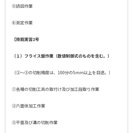
⑤読図作業
⑥測定作業
【技能実習2号
（１）フライス盤作業（数値制御式のものを含む。）
（②～③の切削精度は、100分の5mm以上を目途。）
①各種の切削工具の取付け及び加工段取り作業
②六面体加工作業
③平面及び溝の切削作業