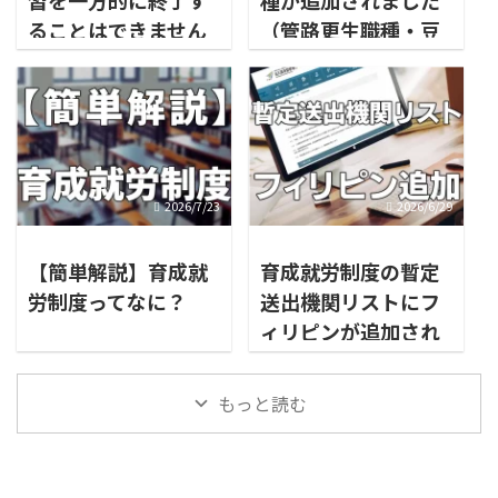
ることはできません
（管路更生職種・豆
腐製造職種・タイル
製造作業）
2026/7/23
2026/6/29
【簡単解説】育成就
育成就労制度の暫定
労制度ってなに？
送出機関リストにフ
ィリピンが追加され
ました
もっと読む