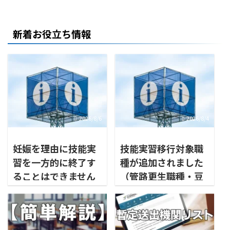
新着お役立ち情報
2026/8/6
2026/8/4
妊娠を理由に技能実
技能実習移行対象職
習を一方的に終了す
種が追加されました
ることはできません
（管路更生職種・豆
腐製造職種・タイル
製造作業）