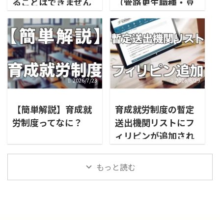
ることはできません
（管路更生職種・豆
腐製造職種・タイル
製造作業）
2026/7/23
2026/6/29
【簡単解説】育成就
育成就労制度の暫定
労制度ってなに？
送出機関リストにフ
ィリピンが追加され
ました
もっと読む